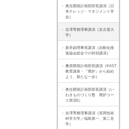
奥住開発計画部部長講演［日
本ナレッジ・マネジメント学
会］
吉澤専務理事講演［名古屋大
学］
新井副理事長講演［自動化推
進協会総会での特別講演］
桑原開発計画部長講演［KAST
教育講座・『廃炉』から始め
よう、新たな一歩］
奥住開発計画部部長講演［い
わきものづくり塾 廃炉コー
ス第3回］
吉澤専務理事講演［長岡技術
科学大学／福島第一、第二見
学］