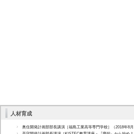
人材育成
奥住開発計画部部長講演［福島工業高等専門学校］（2018年8月
高守開発計画部長講演［KISTEC教育講座・『廃炉』から始め