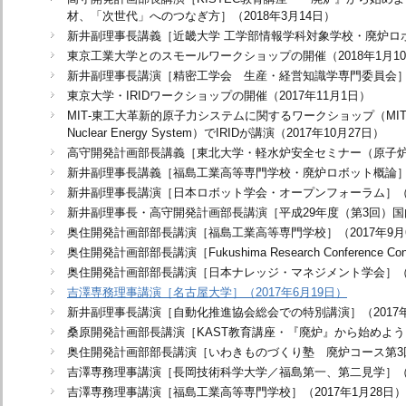
材、「次世代」へのつなぎ方］（2018年3月14日）
新井副理事長講義［近畿大学 工学部情報学科対象学校・廃炉ロボッ
東京工業大学とのスモールワークショップの開催（2018年1月1
新井副理事長講演［精密工学会 生産・経営知識学専門委員会］（2
東京大学・IRIDワークショップの開催（2017年11月1日）
MIT‐東工大革新的原子力システムに関するワークショップ（MIT-Tokyo Te
Nuclear Energy System）でIRIDが講演（2017年10月27日）
高守開発計画部長講義［東北大学・軽水炉安全セミナー（原子炉廃
新井副理事長講義［福島工業高等専門学校・廃炉ロボット概論］（2
新井副理事長講演［日本ロボット学会・オープンフォーラム］（20
新井副理事長・高守開発計画部長講演［平成29年度（第3回）国内
奥住開発計画部部長講演［福島工業高等専門学校］（2017年9月
奥住開発計画部部長講演［Fukushima Research Conference C
奥住開発計画部部長講演［日本ナレッジ・マネジメント学会］（20
吉澤専務理事講演［名古屋大学］（2017年6月19日）
新井副理事長講演［自動化推進協会総会での特別講演］（2017年
桑原開発計画部長講演［KAST教育講座・『廃炉』から始めよう、
奥住開発計画部部長講演［いわきものづくり塾 廃炉コース第3回］
吉澤専務理事講演［長岡技術科学大学／福島第一、第二見学］（2
吉澤専務理事講演［福島工業高等専門学校］（2017年1月28日）