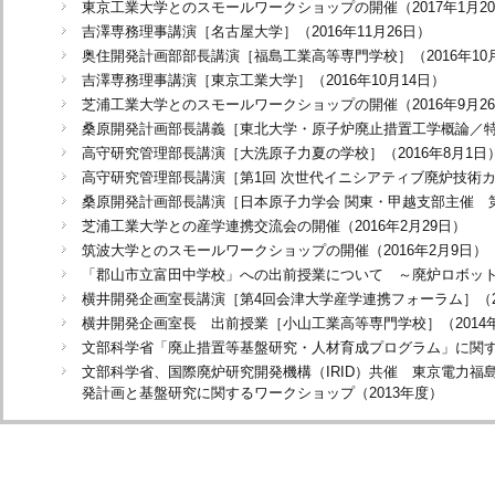
東京工業大学とのスモールワークショップの開催（2017年1月2
吉澤専務理事講演［名古屋大学］（2016年11月26日）
奥住開発計画部部長講演［福島工業高等専門学校］（2016年10月
吉澤専務理事講演［東京工業大学］（2016年10月14日）
芝浦工業大学とのスモールワークショップの開催（2016年9月2
桑原開発計画部長講義［東北大学・原子炉廃止措置工学概論／特論］
高守研究管理部長講演［大洗原子力夏の学校］（2016年8月1日
高守研究管理部長講演［第1回 次世代イニシアティブ廃炉技術
桑原開発計画部長講演［日本原子力学会 関東・甲越支部主催 
芝浦工業大学との産学連携交流会の開催（2016年2月29日）
筑波大学とのスモールワークショップの開催（2016年2月9日）
「郡山市立富田中学校」への出前授業について ～廃炉ロボットの紹
横井開発企画室長講演［第4回会津大学産学連携フォーラム］（20
横井開発企画室長 出前授業［小山工業高等専門学校］（2014年
文部科学省「廃止措置等基盤研究・人材育成プログラム」に関す
文部科学省、国際廃炉研究開発機構（IRID）共催 東京電力
発計画と基盤研究に関するワークショップ（2013年度）