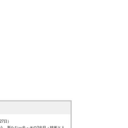
27日）
よう、新たな一歩－その2歩目・技術と人