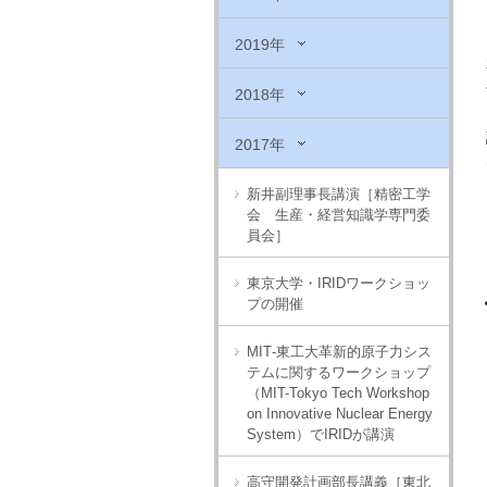
2019年
2018年
2017年
新井副理事長講演［精密工学
会 生産・経営知識学専門委
員会］
東京大学・IRIDワークショッ
プの開催
MIT‐東工大革新的原子力シス
テムに関するワークショップ
（MIT-Tokyo Tech Workshop
on Innovative Nuclear Energy
System）でIRIDが講演
高守開発計画部長講義［東北