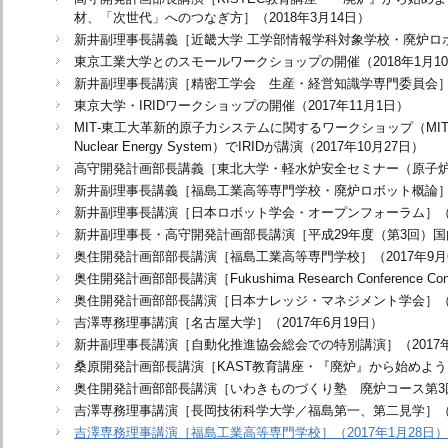
材、「次世代」へのつなぎ方］（2018年3月14日）
新井副理事長講義［近畿大学 工学部情報学科対象学校・廃炉ロボッ
東京工業大学とのスモールワークショップの開催（2018年1月1
新井副理事長講演［精密工学会 生産・経営知識学専門委員会］（2
東京大学・IRIDワークショップの開催（2017年11月1日）
MIT‐東工大革新的原子力システムに関するワークショップ（MIT-Tokyo Te
Nuclear Energy System）でIRIDが講演（2017年10月27日）
高守開発計画部長講義［東北大学・軽水炉安全セミナー（原子炉廃
新井副理事長講義［福島工業高等専門学校・廃炉ロボット概論］（2
新井副理事長講演［日本ロボット学会・オープンフォーラム］（20
新井副理事長・高守開発計画部長講演［平成29年度（第3回）国内
奥住開発計画部部長講演［福島工業高等専門学校］（2017年9月
奥住開発計画部部長講演［Fukushima Research Conference C
奥住開発計画部部長講演［日本ナレッジ・マネジメント学会］（20
吉澤専務理事講演［名古屋大学］（2017年6月19日）
新井副理事長講演［自動化推進協会総会での特別講演］（2017年
桑原開発計画部長講演［KAST教育講座・『廃炉』から始めよう、
奥住開発計画部部長講演［いわきものづくり塾 廃炉コース第3回］
吉澤専務理事講演［長岡技術科学大学／福島第一、第二見学］（2
吉澤専務理事講演［福島工業高等専門学校］（2017年1月28日）