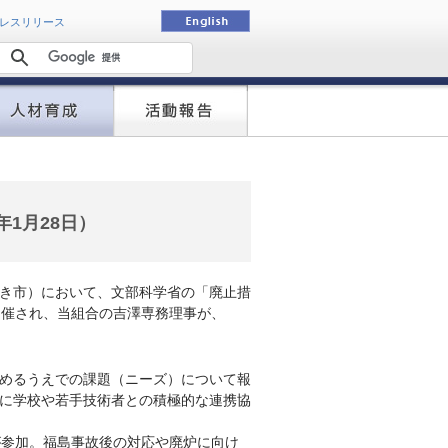
動
レスリリース
1月28日）
いわき市）において、文部科学省の「廃止措
開催され、当組合の吉澤専務理事が、
進めるうえでの課題（ニーズ）について報
に学校や若手技術者との積極的な連携協
が参加。福島事故後の対応や廃炉に向け