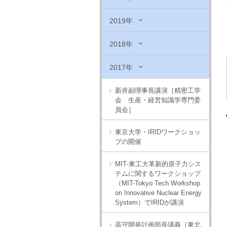
2019年
2018年
2017年
新井副理事長講演［精密工学
会 生産・経営知識学専門委
員会］
東京大学・IRIDワークショッ
プの開催
MIT‐東工大革新的原子力シス
テムに関するワークショップ
（MIT-Tokyo Tech Workshop
on Innovative Nuclear Energy
System）でIRIDが講演
高守開発計画部長講義［東北