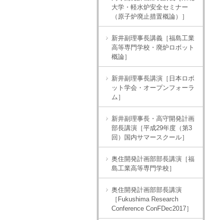
大学・軽水炉安全セミナー
（原子炉廃止措置概論）］
新井副理事長講義［福島工業
高等専門学校・廃炉ロボット
概論］
新井副理事長講演［日本ロボ
ット学会・オープンフォーラ
ム］
新井副理事長・高守開発計画
部長講演［平成29年度（第3
回）国内サマースクール］
奥住開発計画部部長講演［福
島工業高等専門学校］
奥住開発計画部部長講演
［Fukushima Research
Conference ConFDec2017］