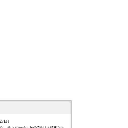
27日）
よう、新たな一歩－その2歩目・技術と人