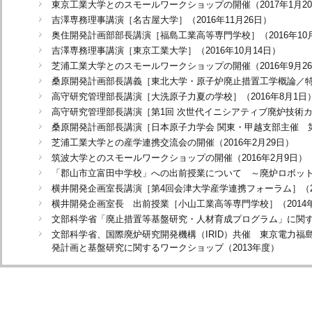
東京工業大学とのスモールワークショップの開催（2017年1月2
吉澤専務理事講演［名古屋大学］（2016年11月26日）
奥住開発計画部部長講演［福島工業高等専門学校］（2016年10月
吉澤専務理事講演［東京工業大学］（2016年10月14日）
芝浦工業大学とのスモールワークショップの開催（2016年9月2
桑原開発計画部長講義［東北大学・原子炉廃止措置工学概論／特論］
高守研究管理部長講演［大洗原子力夏の学校］（2016年8月1日
高守研究管理部長講演［第1回 次世代イニシアティブ廃炉技術
桑原開発計画部長講演［日本原子力学会 関東・甲越支部主催 
芝浦工業大学との産学連携交流会の開催（2016年2月29日）
筑波大学とのスモールワークショップの開催（2016年2月9日）
「郡山市立富田中学校」への出前授業について ～廃炉ロボットの紹
横井開発企画室長講演［第4回会津大学産学連携フォーラム］（20
横井開発企画室長 出前授業［小山工業高等専門学校］（2014年
文部科学省「廃止措置等基盤研究・人材育成プログラム」に関す
文部科学省、国際廃炉研究開発機構（IRID）共催 東京電力
発計画と基盤研究に関するワークショップ（2013年度）