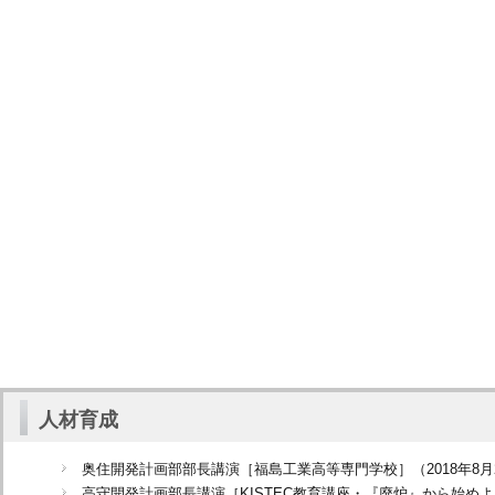
人材育成
奥住開発計画部部長講演［福島工業高等専門学校］（2018年8月
高守開発計画部長講演［KISTEC教育講座・『廃炉』から始め