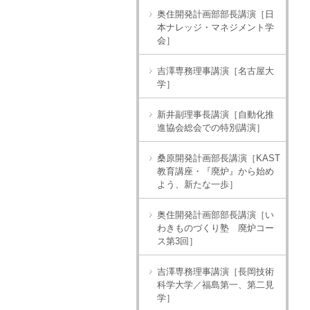
奥住開発計画部部長講演［日
本ナレッジ・マネジメント学
会］
吉澤専務理事講演［名古屋大
学］
新井副理事長講演［自動化推
進協会総会での特別講演］
桑原開発計画部長講演［KAST
教育講座・『廃炉』から始め
よう、新たな一歩］
奥住開発計画部部長講演［い
わきものづくり塾 廃炉コー
ス第3回］
吉澤専務理事講演［長岡技術
科学大学／福島第一、第二見
学］