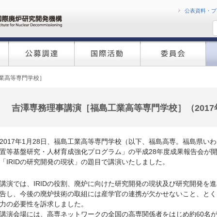
コンテンツへ移
公表資料・プ
業高等専門学校］
吉澤専務理事講演［福島工業高等専門学校］（2017年
2017年1月28日、福島工業高等専門学校（以下、福島高専。福島県
置等基盤研究・人材育成強化プログラム」の平成28年度成果報告会が
「IRIDの研究開発の現状」の題目で講演いたしました。
講演では、IRIDの役割、廃炉に向けた研究開発の現状及び研究開発を
告し、今後の廃炉技術の取組には産学官の連携が欠かせないこと、とく
力の必要性を訴求しました。
講演会場には、高専ネットワークの全国の高専関係者をはじめ約60名